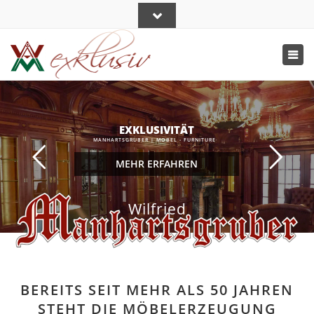
Close
top
Togg
bar
navi
EXKLUSIVITÄT
MANHARTSGRUBER | MÖBEL - FURNITURE
MEHR ERFAHREN
Wilfried
BEREITS SEIT MEHR ALS 50 JAHREN
STEHT DIE MÖBELERZEUGUNG